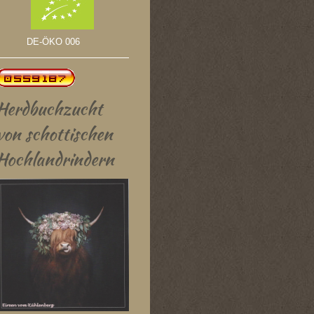
DE-ÖKO 006
Herdbuchzucht
von schottischen
Hochlandrindern