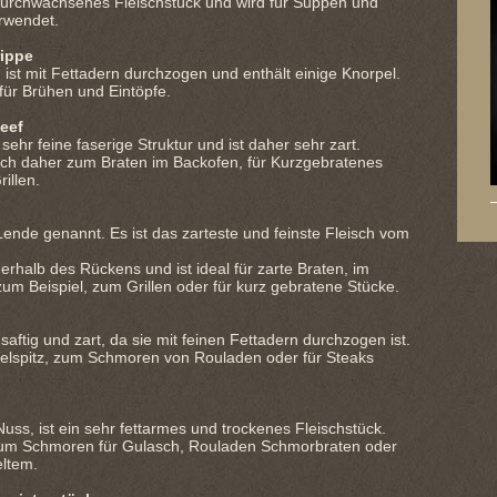
 durchwachsenes Fleischstück und wird für Suppen und
rwendet.
rippe
 ist mit Fettadern durchzogen und enthält einige Knorpel.
l für Brühen und Eintöpfe.
eef
 sehr feine faserige Struktur und ist daher sehr zart.
ich daher zum Braten im Backofen, für Kurzgebratenes
illen.
ende genannt. Es ist das zarteste und feinste Fleisch vom
derhalb des Rückens und ist ideal für zarte Braten, im
 zum Beispiel, zum Grillen oder für kurz gebratene Stücke.
 saftig und zart, da sie mit feinen Fettadern durchzogen ist.
felspitz, zum Schmoren von Rouladen oder für Steaks
uss, ist ein sehr fettarmes und trockenes Fleischstück.
um Schmoren für Gulasch, Rouladen Schmorbraten oder
ltem.