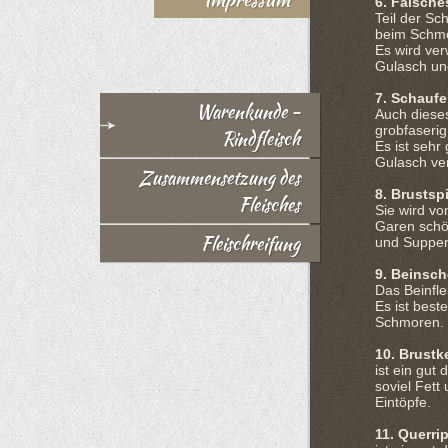
6. Falsches
Teil der Sc
beim Schmo
Es wird ve
Gulasch un
7. Schaufe
Warenkunde -
Auch dieses
grobfaserig
Rindfleisch
Es ist sehr
Gulasch ve
Zusammensetzung des
8. Brustsp
Fleisches
Sie wird vo
Garen schön
Fleischreifung
und Suppe
9. Beinsc
Das Beinfle
Es ist bes
Schmoren.
10. Brustk
ist ein gut
soviel Fett
Eintöpfe.
11. Querri