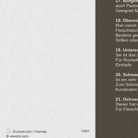
17. Bürger
auch Pastor
Geeignet f
18. Obersc
Man nennt s
Fleischstüc
Bestens ge
Grillen ode
19. Unters
Sie ist das
Für Roulade
Eintöpfe.
20. Schwan
ist ein seh
Zum Schmor
Kurzbraten
21. Ochse
Dieser hat
Für Fleisc
Login
Druckversion
|
Sitemap
© www.hc-vom-