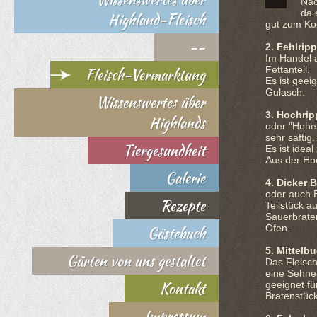
Nac
da 
Highland-Fleisch
gut zum Ko
--
2. Fehlrip
Im Handel 
Fettanteil.
Fleisch-Vermarktung
Es ist gee
Gulasch.
Wissenswertes über
3. Hochrip
Highlands
oder "Hohe
sehr saftig.
Tiergesundheit
Es ist idea
Aus der Ho
Galerie
4. Dicker 
oder auch B
Rezepte
Teilstück a
Sauerbrate
Ofen.
Gästebuch
5. Mittelb
Gärten von uns gestaltet
Das Fleisch
eine Sehne,
Kontakt
geeignet f
Bratenstüc
Impressum