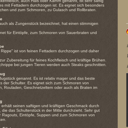
kenfleisch, auch Hals oder Kamm genannt, ist sehr saftig
es mit Fettadern durchzogen ist. Es eignet sich besonders
chen und zum Schmoren, zu Gulasch und Rollbraten.
pe
auch als Zungenstück bezeichnet, hat einen stimmigen
ignet für Eintöpfe, zum Schmoren von Sauerbraten und
pe
 Rippe" ist von feinen Fettadern durchzogen und daher
l zur Zubereitung für feines Kochfleisch und kräftige Brühen.
chrippe bei jungen Tieren werden auch Steaks geschnitten.
Bug
ugstück genannt. Es ist relativ mager und das beste
us der Schulter. Es eignet sich zum Schmoren von
n, Rouladen, Geschnetzeltem oder auch als Braten im
ug
 erhält seinen saftigen und kräftigen Geschmack durch
 die das Schulterstück in der Mitte durchzieht. Sehr gut
ür Ragouts, Eintöpfe, Suppen und zum Schmoren von
ken.