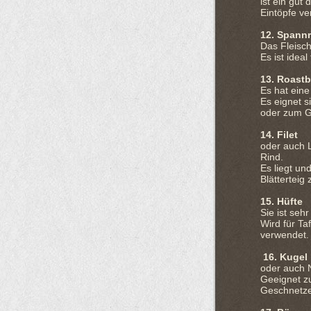
ist ein gut
Eintöpfe ve
12. Spann
Das Fleisch
Es ist idea
13. Roastb
Es hat eine
Es eignet s
oder zum Gr
14. Filet
oder auch L
Rind.
Es liegt un
Blätterteig
15. Hüfte
Sie ist sehr
Wird für Ta
verwendet.
16. Kugel
oder auch N
Geeignet z
Geschnetze