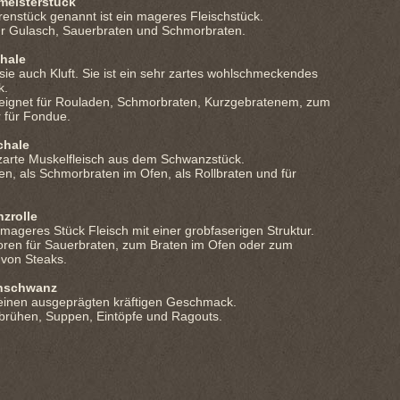
meisterstück
enstück genannt ist ein mageres Fleischstück.
ür Gulasch, Sauerbraten und Schmorbraten.
hale
ie auch Kluft. Sie ist ein sehr zartes wohlschmeckendes
k.
eignet für Rouladen, Schmorbraten, Kurzgebratenem, zum
r für Fondue.
chale
 zarte Muskelfleisch aus dem Schwanzstück.
n, als Schmorbraten im Ofen, als Rollbraten und für
zrolle
r mageres Stück Fleisch mit einer grobfaserigen Struktur.
en für Sauerbraten, zum Braten im Ofen oder zum
 von Steaks.
nschwanz
 einen ausgeprägten kräftigen Geschmack.
hbrühen, Suppen, Eintöpfe und Ragouts.