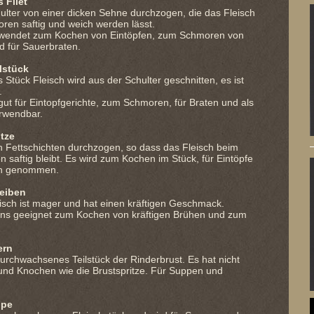
 Filet
hulter von einer dicken Sehne durchzogen, die das Fleisch
ren saftig und weich werden lässt.
rwendet zum Kochen von Eintöpfen, zum Schmoren von
d für Sauerbraten.
lstück
 Stück Fleisch wird aus der Schulter geschnitten, es ist
.
 gut für Eintopfgerichte, zum Schmoren, für Braten und als
rwendbar.
itze
n Fettschichten durchzogen, so dass das Fleisch beim
 saftig bleibt. Es wird zum Kochen im Stück, für Eintöpfe
n genommen.
heiben
isch ist mager und hat einen kräftigen Geschmack.
tens geeignet zum Kochen von kräftigen Brühen und zum
ern
 durchwachsenes Teilstück der Rinderbrust. Es hat nicht
 und Knochen wie die Brustspritze. Für Suppen und
ppe