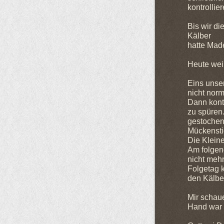
kontrollie
Bis wir di
Kälber
hatte Mad
Heute weiß
Eins unser
nicht norm
Dann kontr
zu spüren.
gestochen
Mückensti
Die Klein
Am folgen
nicht mehr
Folgetag 
den Kälber
Mir schaue
Hand war 