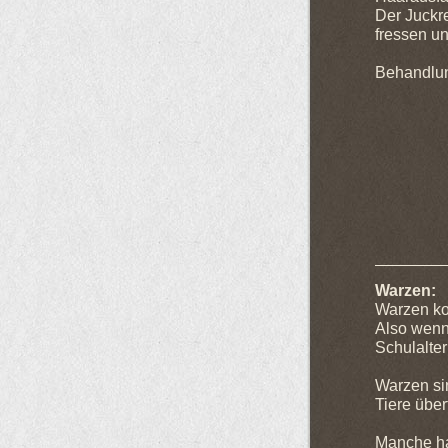
Der Juckre
fressen un
Behandlun
Cydectin
ange
Warzen:
Warzen ko
Also wenn
Schulalter
Warzen si
Tiere über
Manche ha