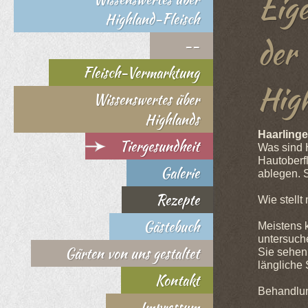
Eig
Highland-Fleisch
der 
--
Fleisch-Vermarktung
Hig
Wissenswertes über
Highlands
Haarlinge
Tiergesundheit
Was sind 
Hautoberfl
Galerie
ablegen. 
Rezepte
Wie stellt
Gästebuch
Meistens k
untersuche
Gärten von uns gestaltet
Sie sehen
längliche 
Kontakt
Behandlun
Impressum
Cydectin