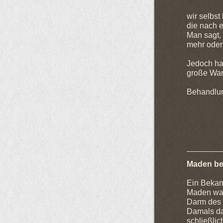
wir selbst
die nach 
Man sagt,
mehr oder
Jedoch hat
große War
Behandlung
Oder o
Man sagt
Maul st
Maden be
Ein Bekann
Maden war
Darm des T
Damals dac
schließlic